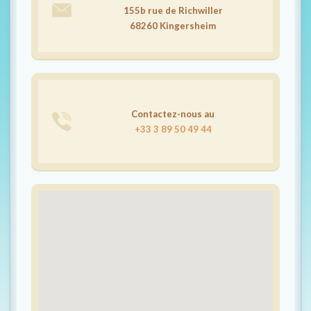
t
155b rue de Richwiller
i
68260 Kingersheim
o
n
Contactez-nous au
+33 3 89 50 49 44