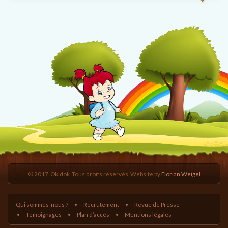
© 2017. Okidok. Tous droits réservés. Website by
Florian Weigel
Qui sommes-nous ?
Recrutement
Revue de Presse
Témoignages
Plan d’accès
Mentions légales