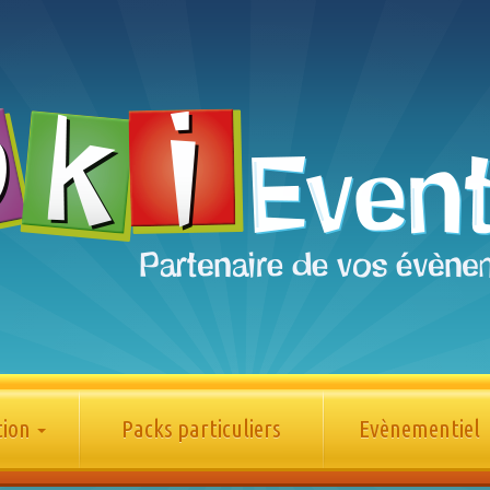
tion
Packs particuliers
Evènementiel