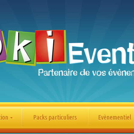
tion
Packs particuliers
Evènementiel