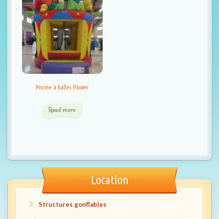
t
i
o
n
Piscine à balles Flower
Read more
Location
Structures gonflables