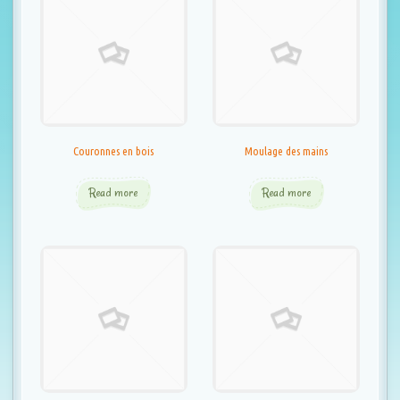
t
i
o
n
Couronnes en bois
Moulage des mains
Read more
Read more