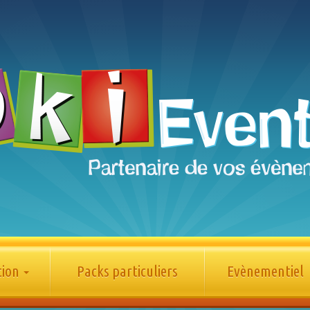
tion
Packs particuliers
Evènementiel