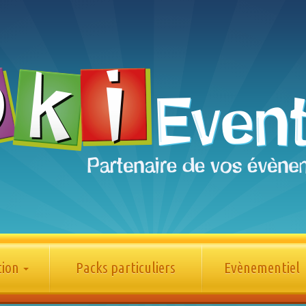
tion
Packs particuliers
Evènementiel