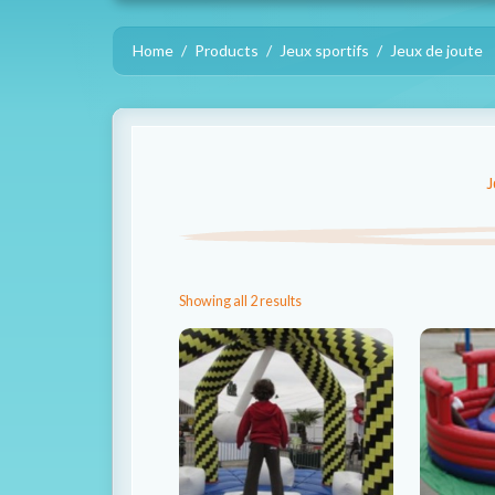
Home
Products
Jeux sportifs
Jeux de joute
J
Showing all 2 results