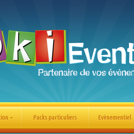
tion
Packs particuliers
Evènementiel