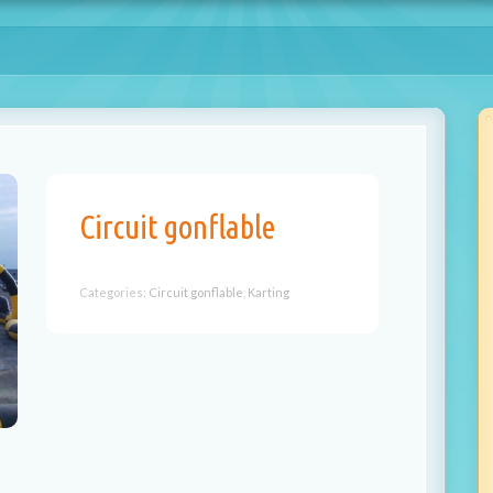
Circuit gonflable
Categories:
Circuit gonflable
,
Karting