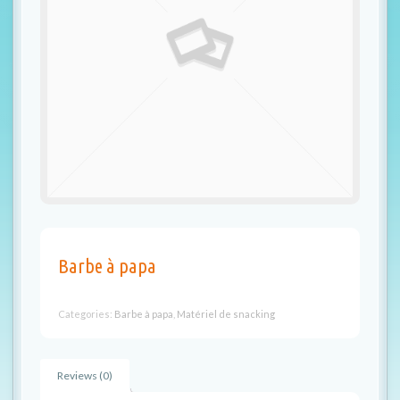
t
i
o
n
Barbe à papa
Categories:
Barbe à papa
,
Matériel de snacking
Reviews (0)