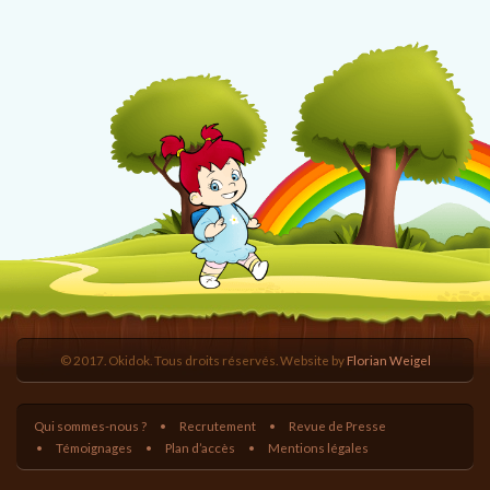
© 2017. Okidok. Tous droits réservés. Website by
Florian Weigel
Qui sommes-nous ?
Recrutement
Revue de Presse
Témoignages
Plan d’accès
Mentions légales